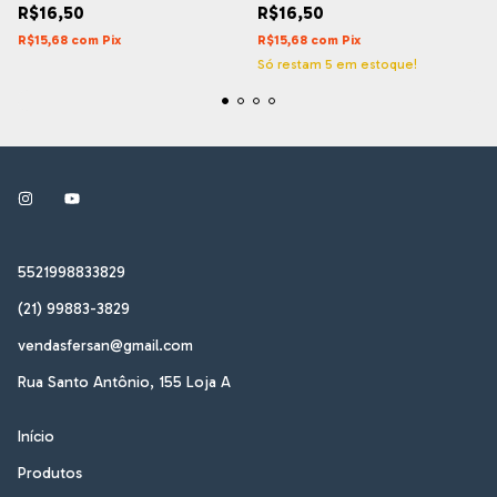
R$16,50
R$16,50
(8PÇS)
R$15,68
com
Pix
R$15,68
com
Pix
Só restam
5
em estoque!
5521998833829
(21) 99883-3829
vendasfersan@gmail.com
Rua Santo Antônio, 155 Loja A
Início
Produtos