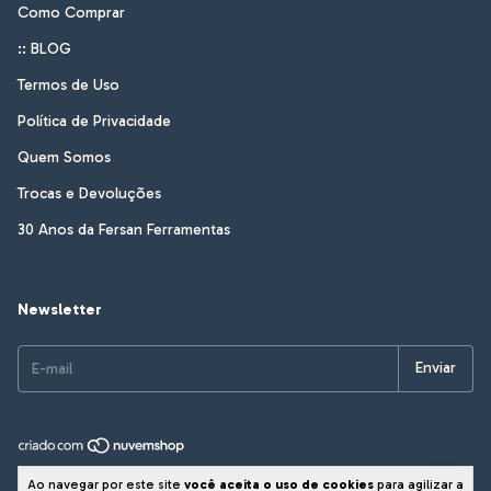
Como Comprar
:: BLOG
Termos de Uso
Política de Privacidade
Quem Somos
Trocas e Devoluções
30 Anos da Fersan Ferramentas
Newsletter
Copyright Fersan Ferramentas - 01172837000180 - 2026. Todos os direitos
Ao navegar por este site
você aceita o uso de cookies
para agilizar a
reservados.