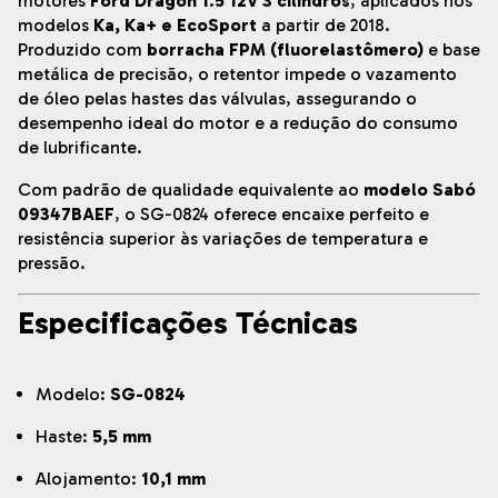
motores
Ford Dragon 1.5 12V 3 cilindros
, aplicados nos
modelos
Ka, Ka+ e EcoSport
a partir de 2018.
Produzido com
borracha FPM (fluorelastômero)
e base
metálica de precisão, o retentor impede o vazamento
de óleo pelas hastes das válvulas, assegurando o
desempenho ideal do motor e a redução do consumo
de lubrificante.
Com padrão de qualidade equivalente ao
modelo Sabó
09347BAEF
, o SG-0824 oferece encaixe perfeito e
resistência superior às variações de temperatura e
pressão.
Especificações Técnicas
Modelo:
SG-0824
Haste:
5,5 mm
Alojamento:
10,1 mm