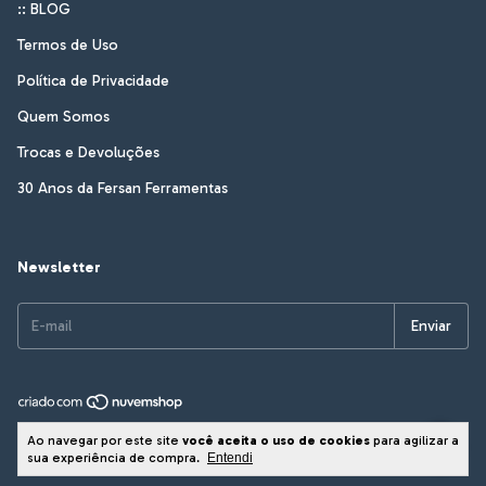
:: BLOG
Termos de Uso
Política de Privacidade
Quem Somos
Trocas e Devoluções
30 Anos da Fersan Ferramentas
Newsletter
Copyright Fersan Ferramentas - 01172837000180 - 2026. Todos os direitos
Ao navegar por este site
você aceita o uso de cookies
para agilizar a
reservados.
sua experiência de compra.
Entendi