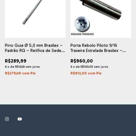
Pino Guia Ø 5,0 mm Brasilex –
Porta Rebolo Piloto 9/16
Padrão RQ – Retífica de Sede
Traseira Estrelada Brasilex –
de Válvula
Retífica de Sede de Válvula
R$289,99
R$960,00
6
x
de
R$48,33
sem juros
6
x
de
R$160,00
sem juros
R$275,49
com
Pix
R$912,00
com
Pix