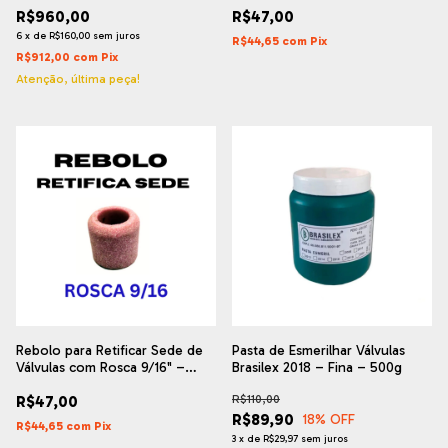
R$960,00
R$47,00
6
x
de
R$160,00
sem juros
R$44,65
com
Pix
R$912,00
com
Pix
Atenção, última peça!
Rebolo para Retificar Sede de
Pasta de Esmerilhar Válvulas
Válvulas com Rosca 9/16" –
Brasilex 2018 – Fina – 500g
Medidas de 20mm a 44mm
R$47,00
R$110,00
R$89,90
18
% OFF
R$44,65
com
Pix
3
x
de
R$29,97
sem juros