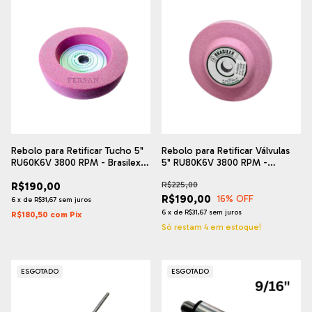
Rebolo para Retificar Tucho 5"
Rebolo para Retificar Válvulas
RU60K6V 3800 RPM - Brasilex -
5" RU80K6V 3800 RPM -
Desempenho Profissional
Brasilex - Desempenho
R$190,00
R$225,00
Profissional
R$190,00
16
% OFF
6
x
de
R$31,67
sem juros
6
x
de
R$31,67
sem juros
R$180,50
com
Pix
Só restam
4
em estoque!
ESGOTADO
ESGOTADO