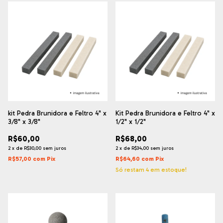
kit Pedra Brunidora e Feltro 4" x
Kit Pedra Brunidora e Feltro 4" x
3/8" x 3/8"
1/2" x 1/2"
R$60,00
R$68,00
2
x
de
R$30,00
sem juros
2
x
de
R$34,00
sem juros
R$57,00
com
Pix
R$64,60
com
Pix
Só restam
4
em estoque!