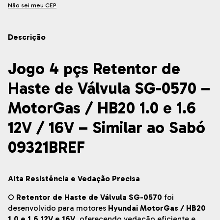
Não sei meu CEP
Descrição
Jogo 4 pçs Retentor de
Haste de Válvula SG-0570 –
MotorGas / HB20 1.0 e 1.6
12V / 16V – Similar ao Sabó
09321BREF
Alta Resistência e Vedação Precisa
O
Retentor de Haste de Válvula SG-0570
foi
desenvolvido para motores
Hyundai MotorGas / HB20
1.0 e 1.6 12V e 16V
, oferecendo vedação eficiente e