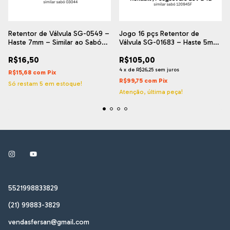
Retentor de Válvula SG-0549 –
Jogo 16 pçs Retentor de
Haste 7mm – Similar ao Sabó
Válvula SG-01683 – Haste 5mm
03044 – Motores Fiat Fire
– Similar ao Sabó 120945F –
R$16,50
R$105,00
(8PÇS)
Motores Renault 1.6 / 2.0 16V
K4M / F4R
4
x
de
R$26,25
sem juros
R$15,68
com
Pix
R$99,75
com
Pix
Só restam
5
em estoque!
Atenção, última peça!
5521998833829
(21) 99883-3829
vendasfersan@gmail.com