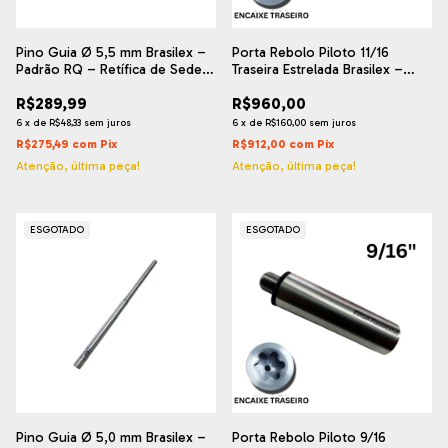
Pino Guia Ø 5,5 mm Brasilex –
Porta Rebolo Piloto 11/16
Padrão RQ – Retífica de Sede
Traseira Estrelada Brasilex –
de Válvula
Retífica de Sede de Válvula
R$289,99
R$960,00
6
x
de
R$48,33
sem juros
6
x
de
R$160,00
sem juros
R$275,49
com
Pix
R$912,00
com
Pix
Atenção, última peça!
Atenção, última peça!
ESGOTADO
ESGOTADO
Pino Guia Ø 5,0 mm Brasilex –
Porta Rebolo Piloto 9/16