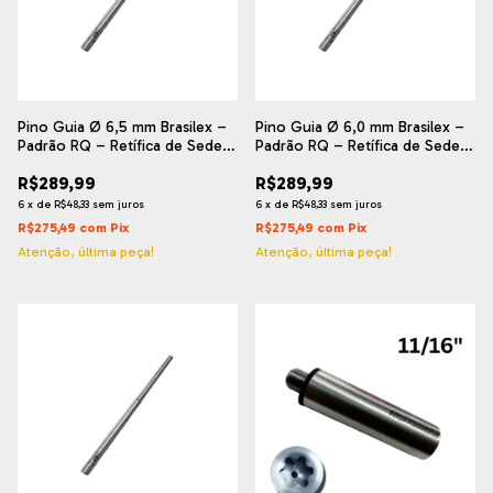
Pino Guia Ø 6,5 mm Brasilex –
Pino Guia Ø 6,0 mm Brasilex –
Padrão RQ – Retífica de Sede
Padrão RQ – Retífica de Sede
de Válvula
de Válvula
R$289,99
R$289,99
6
x
de
R$48,33
sem juros
6
x
de
R$48,33
sem juros
R$275,49
com
Pix
R$275,49
com
Pix
Atenção, última peça!
Atenção, última peça!