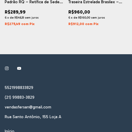
Padrão RQ – Retífica de Sede
Traseira Estrelada Brasilex –
de Válvula
Retífica de Sede de Válvula
R$289,99
R$960,00
6
x
de
R$48,33
sem juros
6
x
de
R$160,00
sem juros
R$275,49
com
Pix
R$912,00
com
Pix
5521998833829
(21) 99883-3829
vendasfersan@gmail.com
Rua Santo Antônio, 155 Loja A
Início