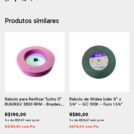
Produtos similares
Rebolo para Retificar Tucho 5"
Rebolo de Widea Icder 6” x
RU60K6V 3800 RPM - Brasilex -
3/4” – GC 100K – Furo 1.1/4”
Desempenho Profissional
R$190,00
R$80,00
6
x
de
R$31,67
sem juros
3
x
de
R$26,67
sem juros
R$180,50
com
Pix
R$76,00
com
Pix