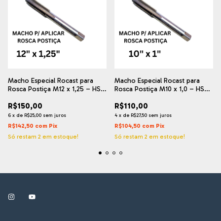
Macho Especial Rocast para
Macho Especial Rocast para
Rosca Postiça M12 x 1,25 – HSS
Rosca Postiça M10 x 1,0 – HSS
– Uso Profissional
– Uso Profissional
R$150,00
R$110,00
6
x
de
R$25,00
sem juros
4
x
de
R$27,50
sem juros
R$142,50
com
Pix
R$104,50
com
Pix
Só restam
2
em estoque!
Só restam
2
em estoque!