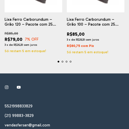
Lixa Ferro Carborundum –
Lixa Ferro Carborundum –
Grão 120 – Pacote com 25
Grão 100 – Pacote com 25
Folhas
Folhas
R$85,00
R$85,00
R$79,00
7
% OFF
3
x
de
R$28,33
sem juros
3
x
de
R$26,33
sem juros
R$80,75
com
Pix
Só restam
5
em estoque!
Só restam
5
em estoque!
5521998833829
(21) 99883-3829
vendasfersan@gmail.com