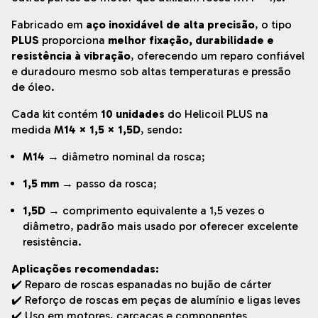
Fabricado em
aço inoxidável de alta precisão
, o tipo
PLUS
proporciona
melhor fixação, durabilidade e
resistência à vibração
, oferecendo um reparo confiável
e duradouro mesmo sob altas temperaturas e pressão
de óleo.
Cada kit contém
10 unidades
do Helicoil PLUS na
medida
M14 × 1,5 × 1,5D
, sendo:
M14
→ diâmetro nominal da rosca;
1,5 mm
→ passo da rosca;
1,5D
→ comprimento equivalente a 1,5 vezes o
diâmetro, padrão mais usado por oferecer excelente
resistência.
Aplicações recomendadas:
✔️ Reparo de roscas espanadas no bujão de cárter
✔️ Reforço de roscas em peças de alumínio e ligas leves
✔️ Uso em motores, carcaças e componentes